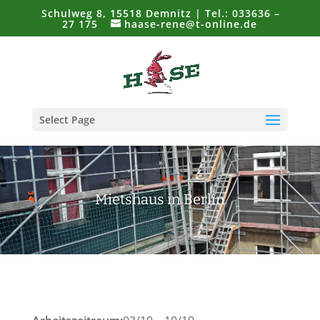
Schulweg 8, 15518 Demnitz | Tel.: 033636 –
27 175
haase-rene@t-online.de
Select Page
Mietshaus in Berlin