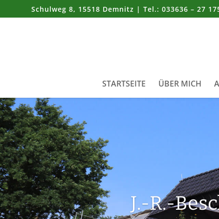
Schulweg 8, 15518 Demnitz | Tel.: 033636 – 27 17
STARTSEITE
ÜBER MICH
A
J.-R.-Besc