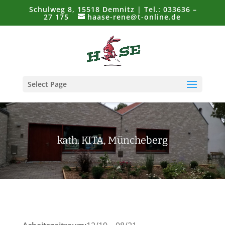
Schulweg 8, 15518 Demnitz | Tel.: 033636 –
27 175
haase-rene@t-online.de
Select Page
kath. KITA, Müncheberg