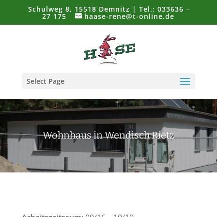
Schulweg 8, 15518 Demnitz | Tel.: 033636 –
27 175
haase-rene@t-online.de
Select Page
Wohnhaus in Wendisch Rietz